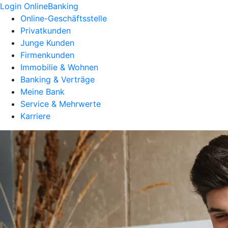
Login OnlineBanking
Online-Geschäftsstelle
Privatkunden
Junge Kunden
Firmenkunden
Immobilie & Wohnen
Banking & Verträge
Meine Bank
Service & Mehrwerte
Karriere